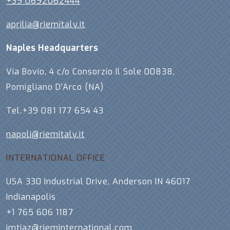
+39 0692062444
aprilia@riemitaly.it
Naples Headquarters
Via Bovio, 4 c/o Consorzio Il Sole 00838,
Pomigliano D’Arco (NA)
Tel.+39 081 177 654 43
napoli@riemitaly.it
INTERNATIONAL OFFICE
USA 330 Industrial Drive, Anderson IN 46017
Indianapolis
+1 765 606 1187
imtiaz@rieminternational.com